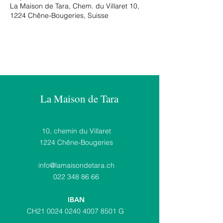
La Maison de Tara, Chem. du Villaret 10,
1224 Chêne-Bougeries, Suisse
La Maison de Tara
10, chemin du Villaret
1224 Chêne-Bougeries
i
nfo@lamaisondetara.ch
022 348 86 66
IBAN
CH21
0024 0240 4007 8501
G