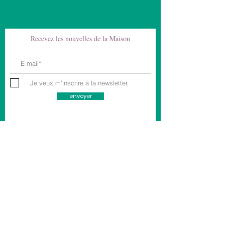
Recevez les nouvelles de la Maison
Je veux m'inscrire à la newsletter.
envoyer
Documents &
Liens utiles
Code d'éthique
Politique de confidentialité & Mentions légales
Liens utiles