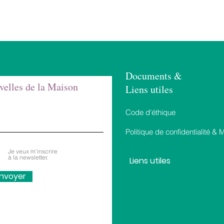
Documents &
velles de la Maison
Liens utiles
Code d'éthique
Politique de confidentialité & 
Je veux m'inscrire
à la newsletter.
Liens utiles
nvoyer