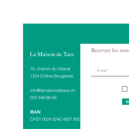
Recevez les nou
La Maison de Tara
10, chemin du Villaret
1224 Chêne-Bougeries
i
nfo@lamaisondetara.ch
022 348 86 66
e
IBAN
CH21 0024 0240 4007 8501 G