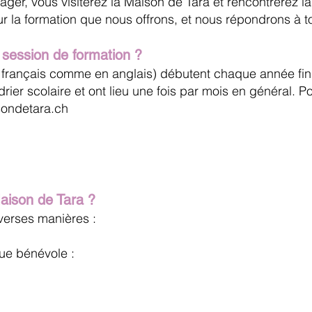
er, vous visiterez la Maison de Tara et rencontrerez la
 sur la formation que nous offrons, et nous répondrons à 
 session de formation
?
 français comme en anglais) débutent chaque année fin
ndrier scolaire et ont lieu une fois par mois en général. P
sondetara.ch
aison de Tara ?
verses manières :
que bénévole :