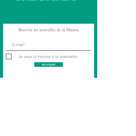
Recevez les nouvelles de la Maison
Je veux m'inscrire à la newsletter.
envoyer
Documents &
Liens utiles
Code d'éthique
Politique de confidentialité & Mentions légales
Liens utiles