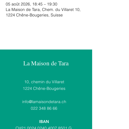
05 août 2026, 18:45 – 19:30
La Maison de Tara, Chem. du Villaret 10,
1224 Chêne-Bougeries, Suisse
La Maison de Tara
10, chemin du Villaret
1224 Chêne-Bougeries
i
nfo@lamaisondetara.ch
022 348 86 66
IBAN
CH21
0024 0240 4007 8501
G