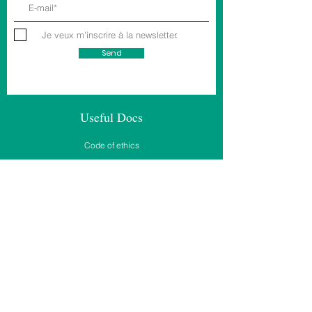
Je veux m'inscrire à la newsletter.
Send
Useful Docs
Code of ethics
Annual reports
2018
2019
2020
2021
2022
2023
Useful links