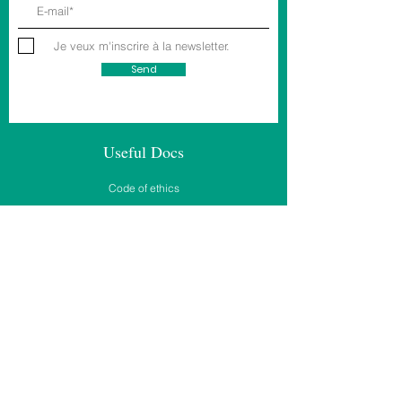
Je veux m'inscrire à la newsletter.
Send
Useful Docs
Code of ethics
Annual reports
2018
2019
2020
2021
2022
2023
Useful links