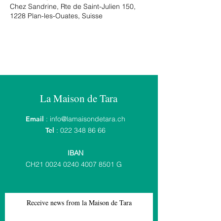
Chez Sandrine, Rte de Saint-Julien 150,
1228 Plan-les-Ouates, Suisse
La Maison de Tara
Email
:
info@lamaisondetara.ch
Tel
:
022 348 86 66
IBAN
CH21
0024 0240 4007 8501
G
Receive news from la Maison de Tara