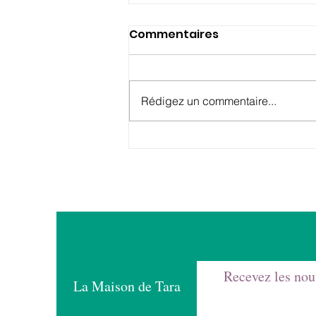
Commentaires
Rédigez un commentaire...
Le Professeur Didier
Pittet rejoint le Conseil
de Fondation
Recevez les nou
La Maison de Tara