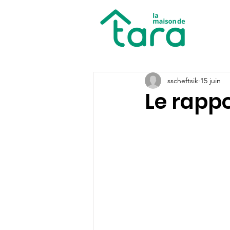
sscheftsik
15 juin
Le rappo