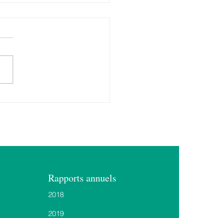
daison de
aillère de la
elle Maison de Tara :
moment de partage
 célébrer le
ouveau
Rapports annuels
2018
2019