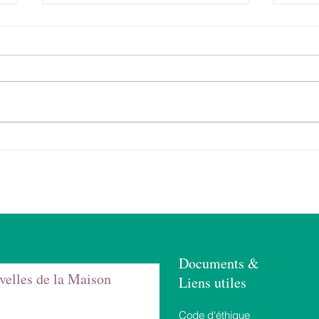
Une journée de
Pen
formation autour de la
crém
compassion : un moment
nouv
précieux pour la
un 
communauté de Tara
pour
ren
Documents &
velles de la Maison
Liens utiles
Code d'éthique