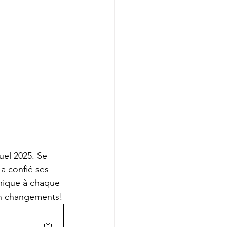
uel 2025. Se 
a confié ses 
unique à chaque 
en changements!